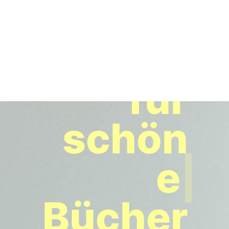
__
Zeit
für
schön
e
|
Bücher