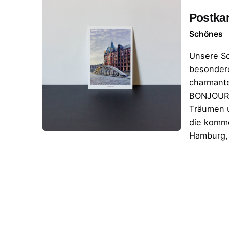
Postka
Schönes
Unsere S
besondere
charmante
BONJOUR 
Träumen u
die komm
Hamburg,