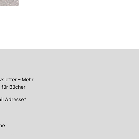
sletter – Mehr
t für Bücher
il Adresse*
me