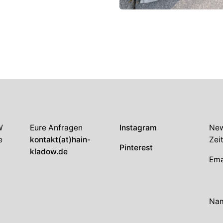
W
Eure Anfragen
Instagram
New
e
kontakt(at)hain-
Zei
Pinterest
kladow.de
Ema
Na