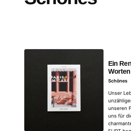
Ein Re
Worten
Schönes
Unser Leb
unzählige
unseren F
uns für d
charmante