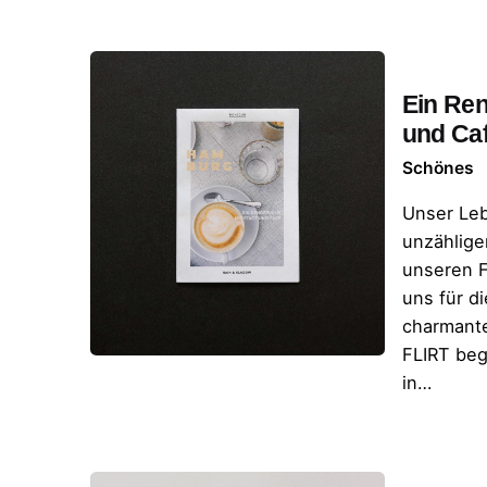
Ein Ren
und Ca
Schönes
Unser Leb
unzählige
unseren F
uns für d
charmante
FLIRT beg
in…