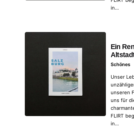
FLIRT beg
in…
Ein Ren
Altstad
Schönes
Unser Leb
unzählige
unseren F
uns für d
charmante
FLIRT beg
in…